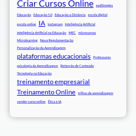
Criar Cursos Online
eadSimples
Educação
Educação 5.0
Educação a Distância
escola digital
IA
escola online
instagram
Inteligência Artificial
Inteligência Artificial na Educação
MEC
microcursos
Microlearning
Nova Regulamentação
Personalização da Aprendizagem
plataformas educacionais
Professores
psicologia da Aprendizagem
Retenção de Conteúdo
Tecnologia na Educação
treinamento empresarial
Treinamento Online
trilhas de aprendizagem
vender curso online
Ética e IA