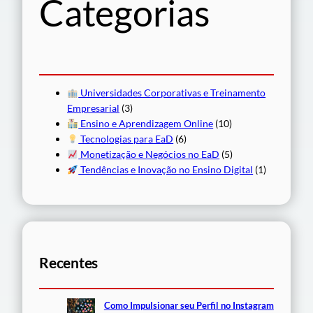
Categorias
a
r
Universidades Corporativas e Treinamento
Empresarial
(3)
Ensino e Aprendizagem Online
(10)
Tecnologias para EaD
(6)
Monetização e Negócios no EaD
(5)
Tendências e Inovação no Ensino Digital
(1)
Recentes
Como Impulsionar seu Perfil no Instagram