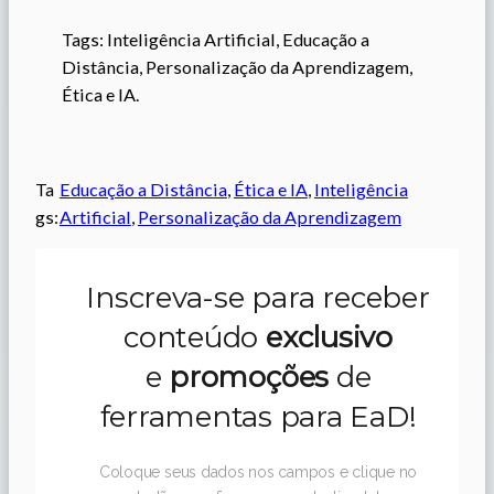
Tags: Inteligência Artificial, Educação a
Distância, Personalização da Aprendizagem,
Ética e IA.
Ta
Educação a Distância
, 
Ética e IA
, 
Inteligência
gs:
Artificial
, 
Personalização da Aprendizagem
Inscreva-se para receber
conteúdo
exclusivo
e
promoções
de
ferramentas para EaD!
Coloque seus dados nos campos e clique no