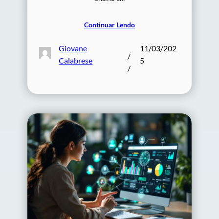
Continuar Lendo
Giovane
11/03/202
/
Calabrese
5
/