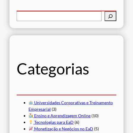
P
e
s
q
u
i
s
Categorias
a
r
Universidades Corporativas e Treinamento
Empresarial
(3)
Ensino e Aprendizagem Online
(10)
Tecnologias para EaD
(6)
Monetização e Negócios no EaD
(5)