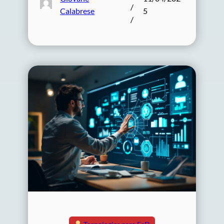
/
Calabrese
5
/